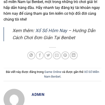
số miền Nam tại Benbet, một trong những trò chơi giải trí
hấp dẫn hàng đầu. Hãy nhanh tay đăng ký tài khoản ngay
hôm nay để cùng tham gia tìm kiếm cơ hội đổi đời cùng
chúng tôi nhé!
Xem thêm:
Xổ Số Hôm Nay
– Hướng Dẫn
Cách Chơi Đơn Giản Tại Benbet
Bài viết này được đăng trong
Game Online
và được gắn thẻ
Xổ Số Miền
Nam Benbet
.
ADMIN