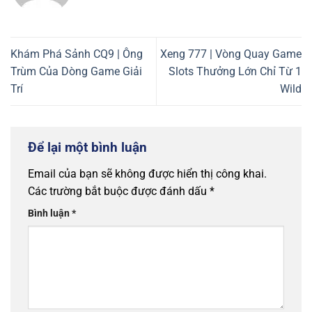
Khám Phá Sảnh CQ9 | Ông
Xeng 777 | Vòng Quay Game
Trùm Của Dòng Game Giải
Slots Thưởng Lớn Chỉ Từ 1
Trí
Wild
Để lại một bình luận
Email của bạn sẽ không được hiển thị công khai.
Các trường bắt buộc được đánh dấu
*
Bình luận
*