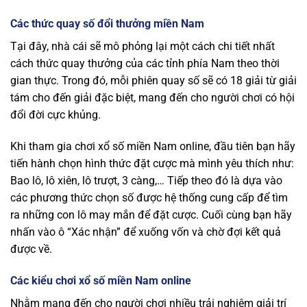
Các thức quay số đổi thưởng miền Nam
Tại đây, nhà cái sẽ mô phỏng lại một cách chi tiết nhất
cách thức quay thưởng của các tỉnh phía Nam theo thời
gian thực. Trong đó, mỗi phiên quay số sẽ có 18 giải từ giải
tám cho đến giải đặc biệt, mang đến cho người chơi có hội
đổi đời cực khủng.
Khi tham gia chơi xổ số miền Nam online, đầu tiên bạn hãy
tiến hành chọn hình thức đặt cược mà mình yêu thích như:
Bao lô, lô xiên, lô trượt, 3 càng,… Tiếp theo đó là dựa vào
các phương thức chọn số được hệ thống cung cấp để tìm
ra những con lô may mắn để đặt cược. Cuối cùng bạn hãy
nhấn vào ô “Xác nhận” để xuống vốn và chờ đợi kết quả
được về.
Các kiểu chơi xổ số miền Nam online
Nhằm mang đến cho người chơi nhiều trải nghiệm giải trí