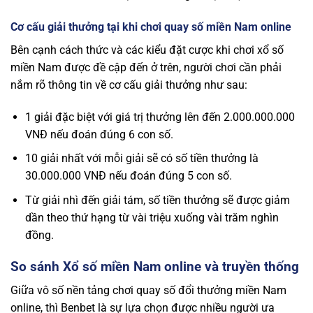
Cơ cấu giải thưởng tại khi chơi quay số miền Nam online
Bên cạnh cách thức và các kiểu đặt cược khi chơi xổ số
miền Nam được đề cập đến ở trên, người chơi cần phải
nắm rõ thông tin về cơ cấu giải thưởng như sau:
1 giải đặc biệt với giá trị thưởng lên đến 2.000.000.000
VNĐ nếu đoán đúng 6 con số.
10 giải nhất với mỗi giải sẽ có số tiền thưởng là
30.000.000 VNĐ nếu đoán đúng 5 con số.
Từ giải nhì đến giải tám, số tiền thưởng sẽ được giảm
dần theo thứ hạng từ vài triệu xuống vài trăm nghìn
đồng.
So sánh Xổ số miền Nam online và truyền thống
Giữa vô số nền tảng chơi quay số đổi thưởng miền Nam
online, thì Benbet là sự lựa chọn được nhiều người ưa