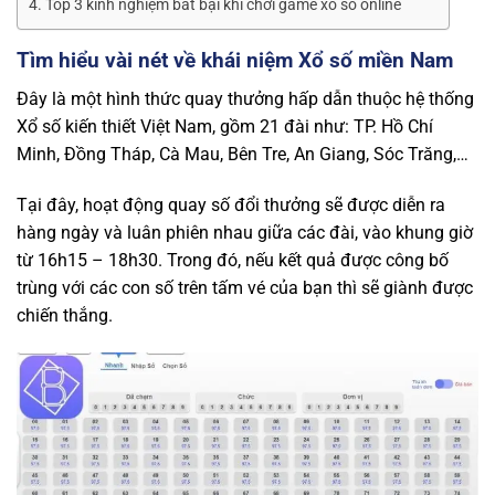
Top 3 kinh nghiệm bất bại khi chơi game xổ số online
Tìm hiểu vài nét về khái niệm Xổ số miền Nam
Đây là một hình thức quay thưởng hấp dẫn thuộc hệ thống
Xổ số kiến thiết Việt Nam, gồm 21 đài như: TP. Hồ Chí
Minh, Đồng Tháp, Cà Mau, Bên Tre, An Giang, Sóc Trăng,…
Tại đây, hoạt động quay số đổi thưởng sẽ được diễn ra
hàng ngày và luân phiên nhau giữa các đài, vào khung giờ
từ 16h15 – 18h30. Trong đó, nếu kết quả được công bố
trùng với các con số trên tấm vé của bạn thì sẽ giành được
chiến thắng.