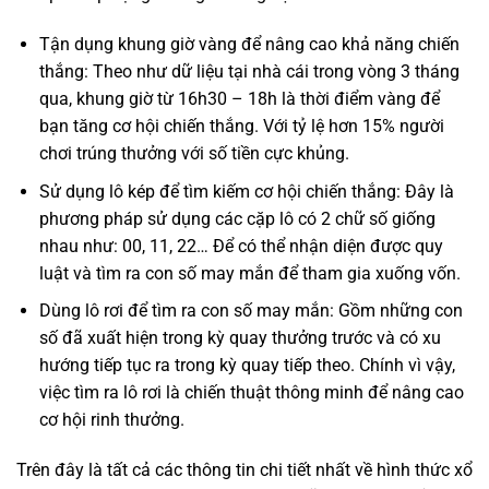
Tận dụng khung giờ vàng để nâng cao khả năng chiến
thắng: Theo như dữ liệu tại nhà cái trong vòng 3 tháng
qua, khung giờ từ 16h30 – 18h là thời điểm vàng để
bạn tăng cơ hội chiến thắng. Với tỷ lệ hơn 15% người
chơi trúng thưởng với số tiền cực khủng.
Sử dụng lô kép để tìm kiếm cơ hội chiến thắng: Đây là
phương pháp sử dụng các cặp lô có 2 chữ số giống
nhau như: 00, 11, 22… Để có thể nhận diện được quy
luật và tìm ra con số may mắn để tham gia xuống vốn.
Dùng lô rơi để tìm ra con số may mắn: Gồm những con
số đã xuất hiện trong kỳ quay thưởng trước và có xu
hướng tiếp tục ra trong kỳ quay tiếp theo. Chính vì vậy,
việc tìm ra lô rơi là chiến thuật thông minh để nâng cao
cơ hội rinh thưởng.
Trên đây là tất cả các thông tin chi tiết nhất về hình thức xổ