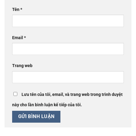
Tên
*
Email
*
Trang web
Lưu tên của tôi, email, và trang web trong trình duyệt
này cho lần bình luận kế tiếp của tôi.