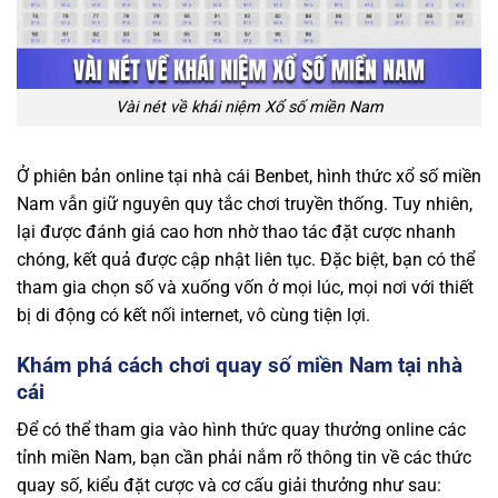
Vài nét về khái niệm Xổ số miền Nam
Ở phiên bản online tại nhà cái Benbet, hình thức xổ số miền
Nam vẫn giữ nguyên quy tắc chơi truyền thống. Tuy nhiên,
lại được đánh giá cao hơn nhờ thao tác đặt cược nhanh
chóng, kết quả được cập nhật liên tục. Đặc biệt, bạn có thể
tham gia chọn số và xuống vốn ở mọi lúc, mọi nơi với thiết
bị di động có kết nối internet, vô cùng tiện lợi.
Khám phá cách chơi quay số miền Nam tại nhà
cái
Để có thể tham gia vào hình thức quay thưởng online các
tỉnh miền Nam, bạn cần phải nắm rõ thông tin về các thức
quay số, kiểu đặt cược và cơ cấu giải thưởng như sau: