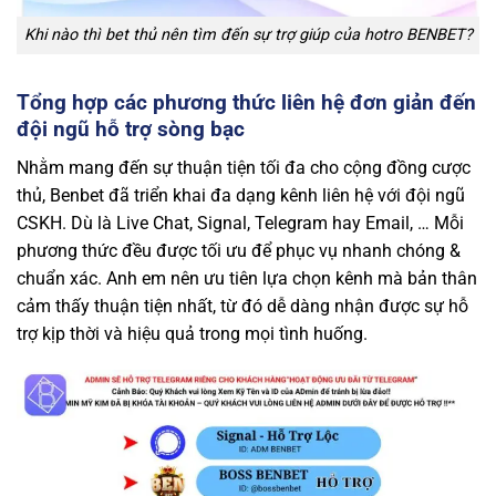
Khi nào thì bet thủ nên tìm đến sự trợ giúp của hotro BENBET?
Tổng hợp các phương thức liên hệ đơn giản đến
đội ngũ hỗ trợ sòng bạc
Nhằm mang đến sự thuận tiện tối đa cho cộng đồng cược
thủ, Benbet đã triển khai đa dạng kênh liên hệ với đội ngũ
CSKH. Dù là Live Chat, Signal, Telegram hay Email, … Mỗi
phương thức đều được tối ưu để phục vụ nhanh chóng &
chuẩn xác. Anh em nên ưu tiên lựa chọn kênh mà bản thân
cảm thấy thuận tiện nhất, từ đó dễ dàng nhận được sự hỗ
trợ kịp thời và hiệu quả trong mọi tình huống.