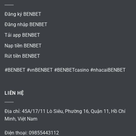
Đăng ký BENBET
Đăng nhập BENBET
Tải app BENBET
Nạp tiền BENBET
Rút tiền BENBET
#BENBET #vnBENBET #BENBETcasino #nhacaiBENBET
LIÊN HỆ
Địa chỉ: 45A/17/11 Lò Siêu, Phường 16, Quận 11, Hồ Chí
Minh, Việt Nam
Điện thoại: 09855443112