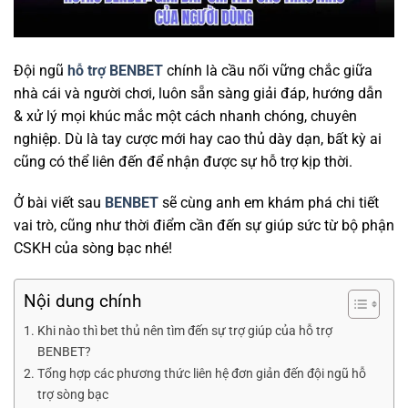
Đội ngũ
hỗ trợ BENBET
chính là cầu nối vững chắc giữa
nhà cái và người chơi, luôn sẵn sàng giải đáp, hướng dẫn
& xử lý mọi khúc mắc một cách nhanh chóng, chuyên
nghiệp. Dù là tay cược mới hay cao thủ dày dạn, bất kỳ ai
cũng có thể liên đến để nhận được sự hỗ trợ kịp thời.
Ở bài viết sau
BENBET
sẽ cùng anh em khám phá chi tiết
vai trò, cũng như thời điểm cần đến sự giúp sức từ bộ phận
CSKH của sòng bạc nhé!
Nội dung chính
Khi nào thì bet thủ nên tìm đến sự trợ giúp của hỗ trợ
BENBET?
Tổng hợp các phương thức liên hệ đơn giản đến đội ngũ hỗ
trợ sòng bạc