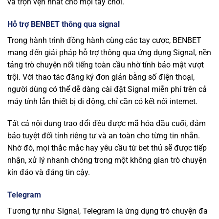
và trọn vẹn nhất cho mọi tay chơi.
Hỗ trợ BENBET thông qua signal
Trong hành trình đồng hành cùng các tay cược, BENBET
mang đến giải pháp hỗ trợ thông qua ứng dụng Signal, nền
tảng trò chuyện nổi tiếng toàn cầu nhờ tính bảo mật vượt
trội. Với thao tác đăng ký đơn giản bằng số điện thoại,
người dùng có thể dễ dàng cài đặt Signal miễn phí trên cả
máy tính lẫn thiết bị di động, chỉ cần có kết nối internet.
Tất cả nội dung trao đổi đều được mã hóa đầu cuối, đảm
bảo tuyệt đối tính riêng tư và an toàn cho từng tin nhắn.
Nhờ đó, mọi thắc mắc hay yêu cầu từ bet thủ sẽ được tiếp
nhận, xử lý nhanh chóng trong một không gian trò chuyện
kín đáo và đáng tin cậy.
Telegram
Tương tự như Signal, Telegram là ứng dụng trò chuyện đa