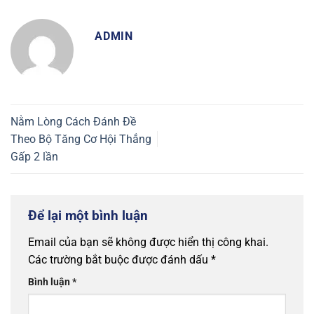
ADMIN
Nằm Lòng Cách Đánh Đề
Theo Bộ Tăng Cơ Hội Thắng
Gấp 2 lần
Để lại một bình luận
Email của bạn sẽ không được hiển thị công khai.
Các trường bắt buộc được đánh dấu
*
Bình luận
*