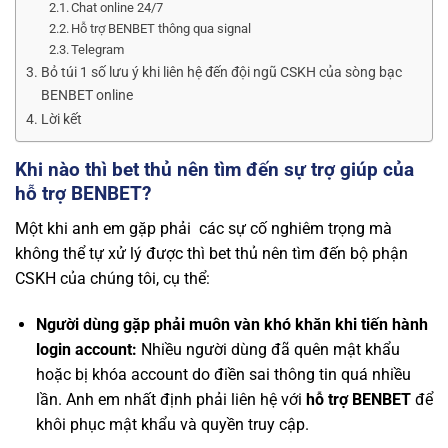
Chat online 24/7
Hỗ trợ BENBET thông qua signal
Telegram
Bỏ túi 1 số lưu ý khi liên hệ đến đội ngũ CSKH của sòng bạc
BENBET online
Lời kết
Khi nào thì bet thủ nên tìm đến sự trợ giúp của
hỗ trợ BENBET?
Một khi anh em gặp phải các sự cố nghiêm trọng mà
không thể tự xử lý được thì bet thủ nên tìm đến bộ phận
CSKH của chúng tôi, cụ thể:
Người dùng gặp phải muôn vàn khó khăn khi tiến hành
login account:
Nhiều người dùng đã quên mật khẩu
hoặc bị khóa account do điền sai thông tin quá nhiều
lần. Anh em nhất định phải liên hệ với
hỗ trợ BENBET
để
khôi phục mật khẩu và quyền truy cập.