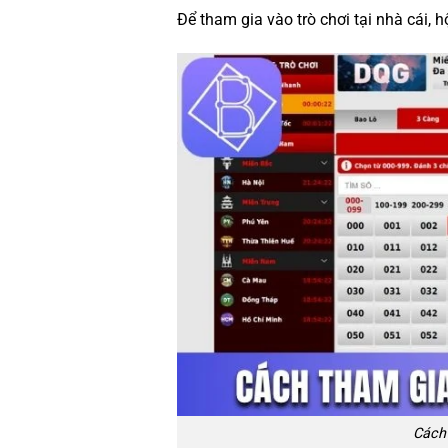
Để tham gia vào trò chơi tại nhà cái, 
Cách 