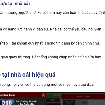
ược tại nhà cái
hận thưởng, người chơi xổ số hôm nay cần tuân thủ các quy địn
và có năng lực hành vi dân sự. Nhà cái có thể yêu cầu hội viên
ể tạo 1 tài khoản duy nhất. Thông tin đăng ký cần chính chủ,
.
ời gian quay thưởng. Hệ thống không chấp nhận chỉnh sửa hay
 tại nhà cái hiệu quả
công, hội viên có thể áp dụng một số mẹo hay dưới đây: