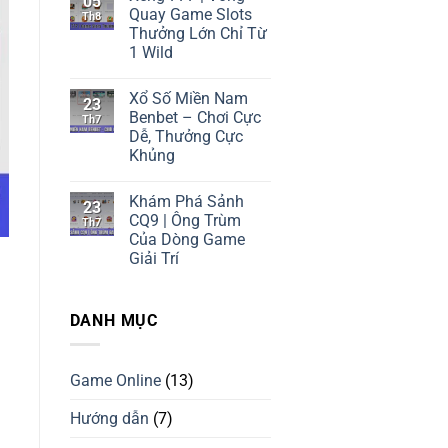
05
Tiết
luận
Quay Game Slots
Th8
ở
Các
Thưởng Lớn Chỉ Từ
Nằm
Thắc
Lòng
Mắc
1 Wild
Cách
Của
Đánh
Không
Người
Đề
có
Dùng
Xổ Số Miền Nam
Theo
bình
23
Bộ
luận
Benbet – Chơi Cực
Th7
ở
Tăng
Dễ, Thưởng Cực
Xeng
Cơ
777
Hội
Khủng
|
Thắng
Vòng
Không
Gấp
Quay
có
2
Khám Phá Sảnh
Game
bình
lần
23
Slots
luận
CQ9 | Ông Trùm
Th7
ở
Thưởng
Của Dòng Game
Xổ
Lớn
Số
Chỉ
Giải Trí
Miền
Từ
Nam
Không
1
Benbet
có
Wild
–
bình
DANH MỤC
Chơi
luận
ở
Cực
Khám
Dễ,
Phá
Thưởng
Sảnh
Cực
Game Online
(13)
CQ9
Khủng
|
Ông
Hướng dẫn
(7)
Trùm
Của
Dòng