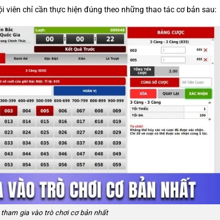
hội viên chỉ cần thực hiện đúng theo những thao tác cơ bản sau:
tham gia vào trò chơi cơ bản nhất