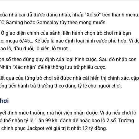
 của nhà cái đã được đăng nhập, nhấp “Xổ số” trên thanh menu
là TC Gaming hoặc Gameplay tùy theo mong muốn.
: Ở giao diện chính của sảnh, tiến hành chọn trò chơi mà bạn
eno, mega 6/45… Kế tiếp là xác định loại hình cược phù hợp. Ví d
o lô, đầu đuôi, lô xiên, lô trượt…
ọn số theo đúng quy định của loại hình cược. Sau đó nhập con
Nhấn “Xác nhận” để hệ thống lưu trữ phiếu cược.
t quả của từng trò chơi sẽ được nhà cái hiển thị chính xác, cập
ng tiến hành trả thưởng theo đúng tỷ lệ cho người chơi.
chơi
yết định mức thưởng mà hội viện nhận được. Ví dụ nếu chơi lô
ó thể nhận tỷ lệ 1 ăn 99 khi đánh đề hoặc bao lô 2 số. Trường
hinh phục Jackpot với giá trị ít nhất 12 tỷ đồng.