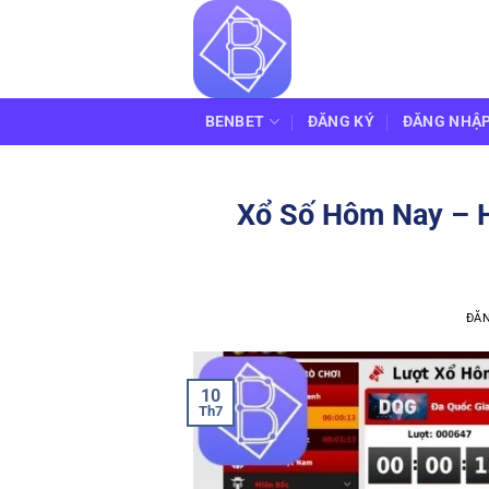
Bỏ
qua
nội
dung
BENBET
ĐĂNG KÝ
ĐĂNG NHẬ
Xổ Số Hôm Nay – H
ĐĂ
10
Th7