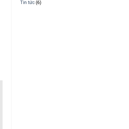
Tin tức
(6)
Game
Giải
Trí