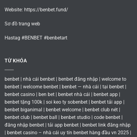
Website:
https://benbet.fund/
Sơ đồ trang web
Hastag #BENBET #benbetart
TỪ KHÓA
benbet | nhà cái benbet | benbet đăng nhập | welcome to
benbet | welcome benbet | benbet — nhà cái | tại benbet |
benbet casino | ben bet | benbet nhà cái | benbet app |
benbet tặng 100k | soi keo ty sobenbet | benbet tải app |
benbet biganimal | benbet welcome | benbet club nét |
benbet club | benbet ball | benbet studio | code benbet |
đăng nhập benbet | tải app benbet | benbet link đăng nhập
| benbet casino – nhà cái uy tín benbet hàng đầu vn 2025 |