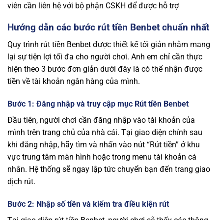
viên cần liên hệ với bộ phận CSKH để được hỗ trợ
Hướng dẫn các bước rút tiền Benbet chuẩn nhất
Quy trình rút tiền Benbet được thiết kế tối giản nhằm mang
lại sự tiện lợi tối đa cho người chơi. Anh em chỉ cần thực
hiện theo 3 bước đơn giản dưới đây là có thể nhận được
tiền về tài khoản ngân hàng của mình.
Bước 1: Đăng nhập và truy cập mục Rút tiền Benbet
Đầu tiên, người chơi cần đăng nhập vào tài khoản của
mình trên trang chủ của nhà cái. Tại giao diện chính sau
khi đăng nhập, hãy tìm và nhấn vào nút “Rút tiền” ở khu
vực trung tâm màn hình hoặc trong menu tài khoản cá
nhân. Hệ thống sẽ ngay lập tức chuyển bạn đến trang giao
dịch rút.
Bước 2: Nhập số tiền và kiểm tra điều kiện rút