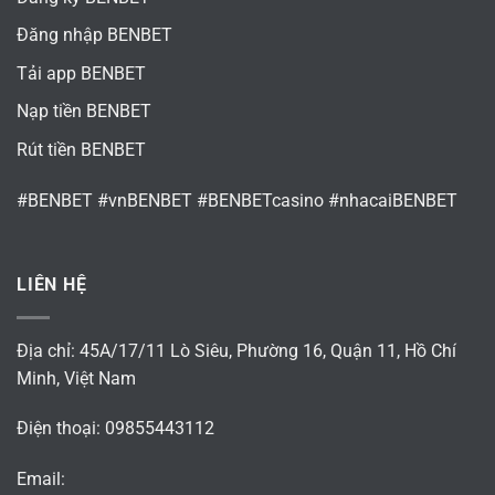
Đăng nhập BENBET
Tải app BENBET
Nạp tiền BENBET
Rút tiền BENBET
#BENBET #vnBENBET #BENBETcasino #nhacaiBENBET
LIÊN HỆ
Địa chỉ: 45A/17/11 Lò Siêu, Phường 16, Quận 11, Hồ Chí
Minh, Việt Nam
Điện thoại: 09855443112
Email: