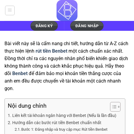
Bỏ
qua
nội
dung
ĐĂNG KÝ
ĐĂNG NHẬP
Bài viết này sẽ là cẩm nang chi tiết, hướng dẫn từ A-Z cách
thực hiện lệnh
rút tiền Benbet
một cách chuẩn xác nhất.
Đồng thời chỉ ra các nguyên nhân phổ biến khiến giao dịch
không thành công và cách khắc phục hiệu quả. Hãy theo
dõi
Benbet
để đảm bảo mọi khoản tiền thắng cược của
anh em đều được chuyển về tài khoản một cách nhanh
gọn.
Nội dung chính
Liên kết tài khoản ngân hàng với Benbet (Nếu là lần đầu)
Hướng dẫn các bước rút tiền Benbet chuẩn nhất
Bước 1: Đăng nhập và truy cập mục Rút tiền Benbet