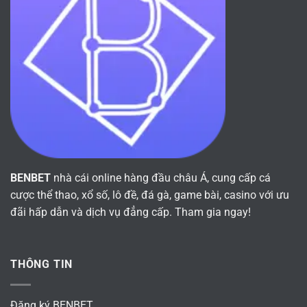
BENBET
nhà cái online hàng đầu châu Á, cung cấp cá
cược thể thao, xổ số, lô đề, đá gà, game bài, casino với ưu
đãi hấp dẫn và dịch vụ đẳng cấp. Tham gia ngay!
THÔNG TIN
Đăng ký BENBET