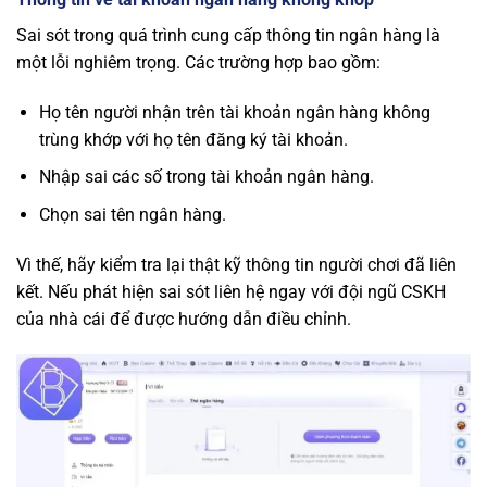
Sai sót trong quá trình cung cấp thông tin ngân hàng là
một lỗi nghiêm trọng. Các trường hợp bao gồm:
Họ tên người nhận trên tài khoản ngân hàng không
trùng khớp với họ tên đăng ký tài khoản.
Nhập sai các số trong tài khoản ngân hàng.
Chọn sai tên ngân hàng.
Vì thế, hãy kiểm tra lại thật kỹ thông tin người chơi đã liên
kết. Nếu phát hiện sai sót liên hệ ngay với đội ngũ CSKH
của nhà cái để được hướng dẫn điều chỉnh.