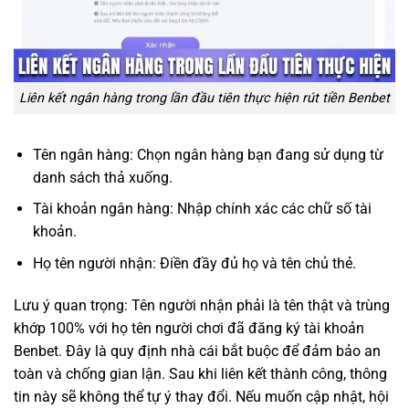
Liên kết ngân hàng trong lần đầu tiên thực hiện rút tiền Benbet
Tên ngân hàng: Chọn ngân hàng bạn đang sử dụng từ
danh sách thả xuống.
Tài khoản ngân hàng: Nhập chính xác các chữ số tài
khoản.
Họ tên người nhận: Điền đầy đủ họ và tên chủ thẻ.
Lưu ý quan trọng: Tên người nhận phải là tên thật và trùng
khớp 100% với họ tên người chơi đã đăng ký tài khoản
Benbet. Đây là quy định nhà cái bắt buộc để đảm bảo an
toàn và chống gian lận. Sau khi liên kết thành công, thông
tin này sẽ không thể tự ý thay đổi. Nếu muốn cập nhật, hội