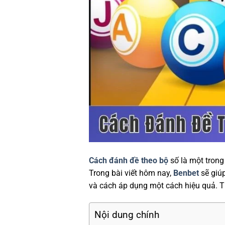
Cách đánh đề theo bộ
số là một tron
Trong bài viết hôm nay,
Benbet
sẽ giú
và cách áp dụng một cách hiệu quả. Từ
Nội dung chính