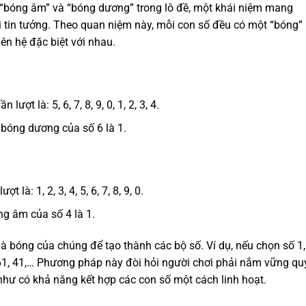
“bóng âm” và “bóng dương” trong lô đề, một khái niệm mang
i tin tưởng. Theo quan niệm này, mỗi con số đều có một “bóng”
ên hệ đặc biệt với nhau.
ượt là: 5, 6, 7, 8, 9, 0, 1, 2, 3, 4.
 bóng dương của số 6 là 1.
là: 1, 2, 3, 4, 5, 6, 7, 8, 9, 0.
ng âm của số 4 là 1.
và bóng của chúng để tạo thành các bộ số. Ví dụ, nếu chọn số 1,
, 61, 41,… Phương pháp này đòi hỏi người chơi phải nắm vững qu
hư có khả năng kết hợp các con số một cách linh hoạt.