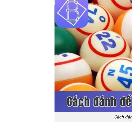
Cách đán