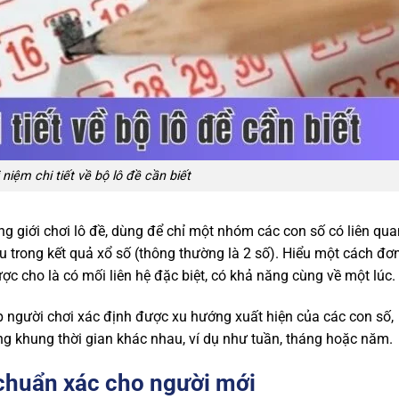
 niệm chi tiết về bộ lô đề cần biết
ng giới chơi lô đề, dùng để chỉ một nhóm các con số có liên qua
au trong kết quả xổ số (thông thường là 2 số). Hiểu một cách đơ
ược cho là có mối liên hệ đặc biệt, có khả năng cùng về một lúc.
p người chơi xác định được xu hướng xuất hiện của các con số,
ng khung thời gian khác nhau, ví dụ như tuần, tháng hoặc năm.
chuẩn xác cho người mới