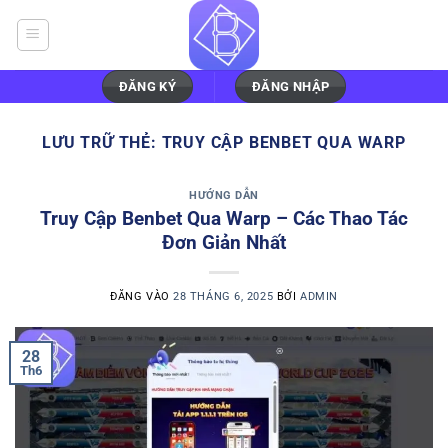
Bỏ
qua
nội
dung
ĐĂNG KÝ
ĐĂNG NHẬP
LƯU TRỮ THẺ:
TRUY CẬP BENBET QUA WARP
HƯỚNG DẪN
Truy Cập Benbet Qua Warp – Các Thao Tác
Đơn Giản Nhất
ĐĂNG VÀO
28 THÁNG 6, 2025
BỞI
ADMIN
28
Th6