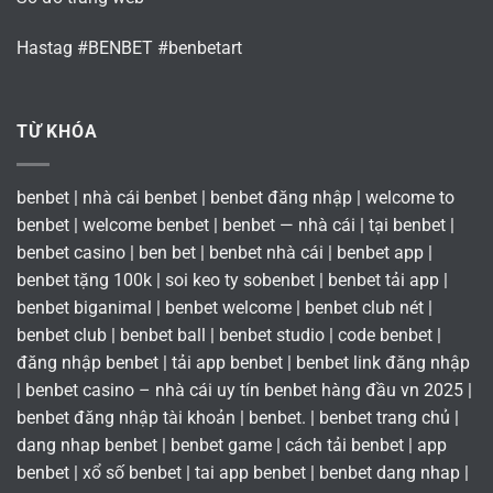
Hastag #BENBET #benbetart
TỪ KHÓA
benbet | nhà cái benbet | benbet đăng nhập | welcome to
benbet | welcome benbet | benbet — nhà cái | tại benbet |
benbet casino | ben bet | benbet nhà cái | benbet app |
benbet tặng 100k | soi keo ty sobenbet | benbet tải app |
benbet biganimal | benbet welcome | benbet club nét |
benbet club | benbet ball | benbet studio | code benbet |
đăng nhập benbet | tải app benbet | benbet link đăng nhập
| benbet casino – nhà cái uy tín benbet hàng đầu vn 2025 |
benbet đăng nhập tài khoản | benbet. | benbet trang chủ |
dang nhap benbet | benbet game | cách tải benbet | app
benbet | xổ số benbet | tai app benbet | benbet dang nhap |