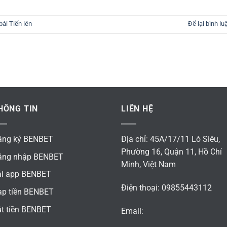
ài Tiến lên
Để lại bình lu
HÔNG TIN
LIÊN HỆ
ăng ký BENBET
Địa chỉ: 45A/17/11 Lò Siêu,
Phường 16, Quận 11, Hồ Chí
ăng nhập BENBET
Minh, Việt Nam
ải app BENBET
Điện thoại: 09855443112
ạp tiền BENBET
t tiền BENBET
Email: