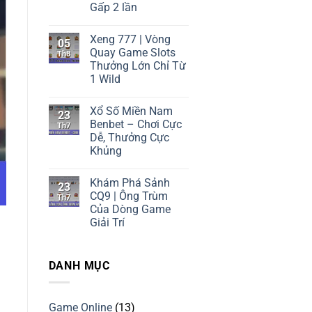
trợ
Gấp 2 lần
BENBET:
Giải
Không
Đáp
có
Xeng 777 | Vòng
Chi
bình
05
Tiết
luận
Quay Game Slots
Th8
ở
Các
Thưởng Lớn Chỉ Từ
Nằm
Thắc
Lòng
Mắc
1 Wild
Cách
Của
Đánh
Không
Người
Đề
có
Dùng
Xổ Số Miền Nam
Theo
bình
23
Bộ
luận
Benbet – Chơi Cực
Th7
ở
Tăng
Dễ, Thưởng Cực
Xeng
Cơ
777
Hội
Khủng
|
Thắng
Vòng
Không
Gấp
Quay
có
2
Khám Phá Sảnh
Game
bình
lần
23
Slots
luận
CQ9 | Ông Trùm
Th7
ở
Thưởng
Của Dòng Game
Xổ
Lớn
Số
Chỉ
Giải Trí
Miền
n
Từ
Nam
Không
1
Benbet
có
Wild
–
bình
DANH MỤC
Chơi
luận
ở
Cực
Khám
Dễ,
Phá
Thưởng
Sảnh
Cực
Game Online
(13)
CQ9
Khủng