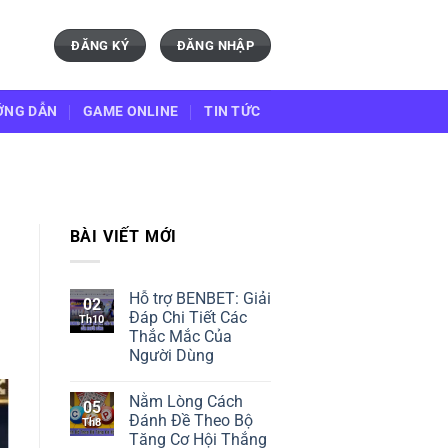
ĐĂNG KÝ
ĐĂNG NHẬP
ỚNG DẪN
GAME ONLINE
TIN TỨC
BÀI VIẾT MỚI
Hỗ trợ BENBET: Giải
02
Đáp Chi Tiết Các
Th10
Thắc Mắc Của
Người Dùng
Không
có
Nằm Lòng Cách
bình
05
luận
Đánh Đề Theo Bộ
Th8
ở
Tăng Cơ Hội Thắng
Hỗ