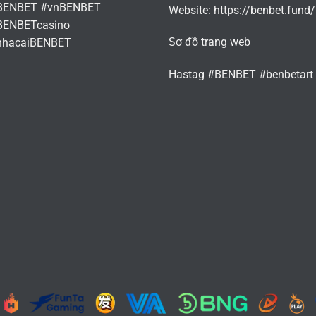
BENBET #vnBENBET
Website:
https://benbet.fund/
BENBETcasino
Sơ đồ trang web
nhacaiBENBET
Hastag #BENBET #benbetart