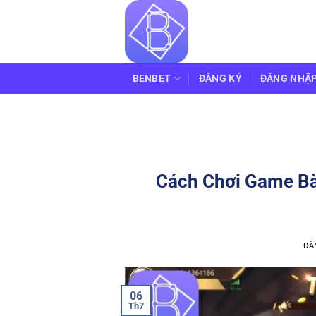
Bỏ
qua
nội
dung
BENBET
ĐĂNG KÝ
ĐĂNG NHẬ
Cách Chơi Game Bà
ĐĂ
06
Th7