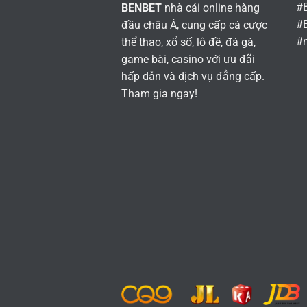
#
BENBET
nhà cái online hàng
#
đầu châu Á, cung cấp cá cược
#
thể thao, xổ số, lô đề, đá gà,
game bài, casino với ưu đãi
hấp dẫn và dịch vụ đẳng cấp.
Tham gia ngay!